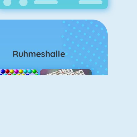
Ruhmeshalle
Bubble Shooter
Mahjongg Solitaire