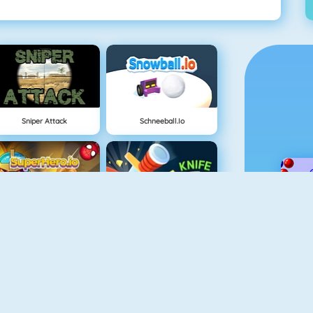
Sniper Attack
Schneeball.io
SuperHero.io
Knife Hit