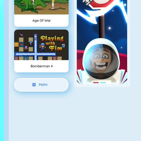
Age Of War
Bomberman 4
Mehr