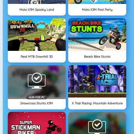
Moto X3M Spooky Land
Moto X3M Pool Party
Real MTB Downhill 3D
Beach Bike Stunts
NÜR FÜR PC
Snowcross Stunts X3M
X Trial Racing: Mountain Adventure