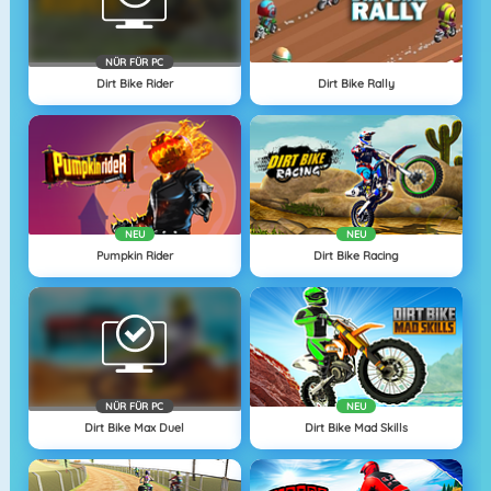
NÜR FÜR PC
Dirt Bike Rider
Dirt Bike Rally
NEU
NEU
Pumpkin Rider
Dirt Bike Racing
NÜR FÜR PC
NEU
Dirt Bike Max Duel
Dirt Bike Mad Skills