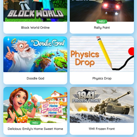
NEU
Block World Online
Rally Point
Doodle God
Physics Drop
NEU
Delicious: Emily's Home Sweet Home
1941 Frozen Front