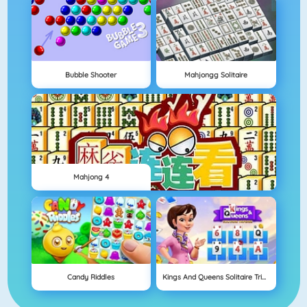
Bubble Shooter
Mahjongg Solitaire
Mahjong 4
Candy Riddles
Kings And Queens Solitaire Tripeaks