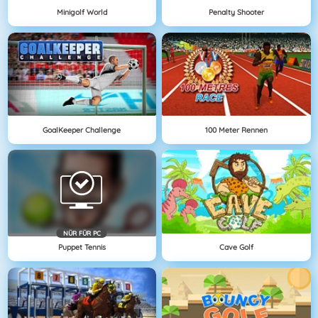
Minigolf World
Penalty Shooter
GoalKeeper Challenge
100 Meter Rennen
NÜR FÜR PC
Puppet Tennis
Cave Golf