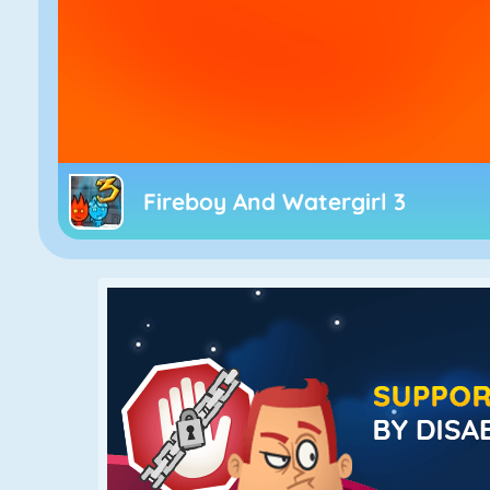
Fireboy And Watergirl 3