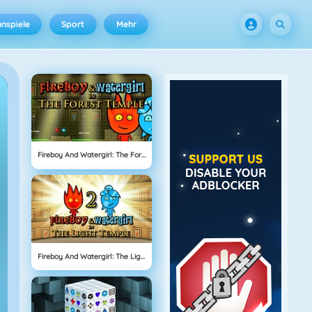
nspiele
Sport
Mehr
Fireboy And Watergirl: The Forrest Temple
Fireboy And Watergirl: The Light Temple