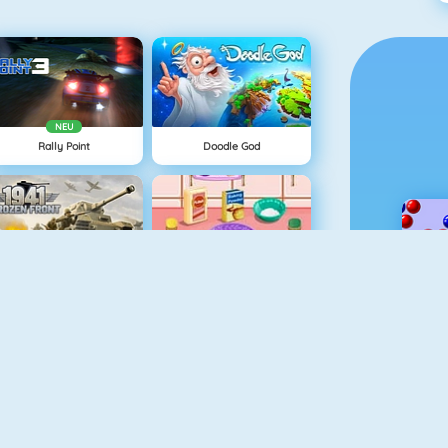
NEU
Rally Point
Doodle God
1941 Frozen Front
Pumpkin Muffins
Moto X3M Spooky Land
Among Us Online