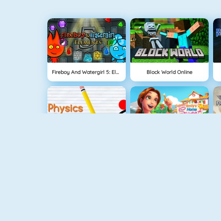
Fireboy And Watergirl 5: Elements
Block World Online
NEU
Physics Drop
Delicious: Emily's Home Sweet Home
Easter Pop
Fireboy & Watergirl 4: Crystal Temple