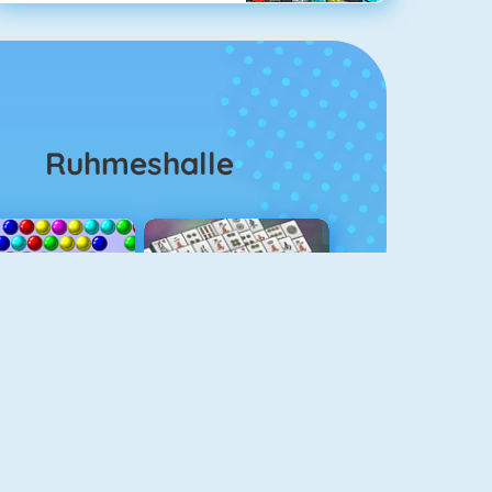
Ruhmeshalle
Bubble Shooter
Mahjongg Solitaire