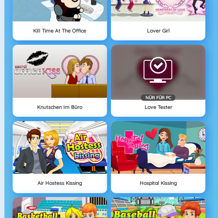
Kill Time At The Office
Lover Girl
NÜR FÜR PC
Knutschen Im Büro
Love Tester
Air Hostess Kissing
Hospital Kissing