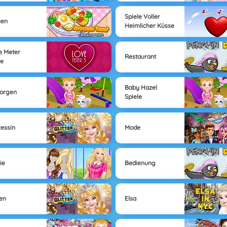
Spiele Voller
hen
Heimlicher Küsse
e Meter
Restaurant
le
Baby Hazel
orgen
Spiele
zessin
Mode
ie
Bedienung
en
Elsa