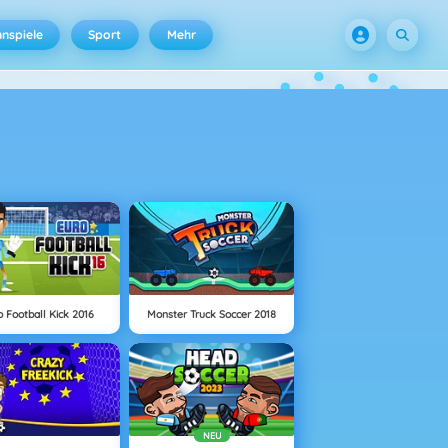
nspiele
Sport
Mehr
o Football Kick 2016
Monster Truck Soccer 2018
NEU