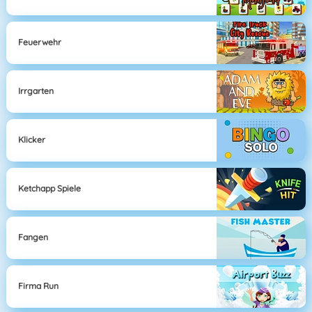
Feuerwehr
Irrgarten
Klicker
Ketchapp Spiele
Fangen
Firma Run