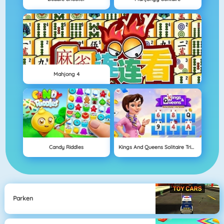
Mahjong 4
Candy Riddles
Kings And Queens Solitaire Tripeaks
Parken