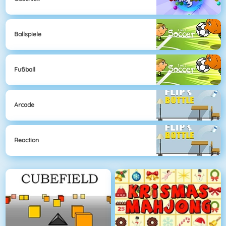
Ballspiele
Fußball
Arcade
Reaction