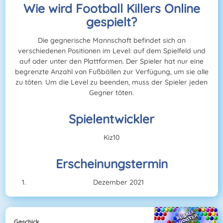
Wie wird Football Killers Online
gespielt?
Die gegnerische Mannschaft befindet sich an
verschiedenen Positionen im Level: auf dem Spielfeld und
auf oder unter den Plattformen. Der Spieler hat nur eine
begrenzte Anzahl von Fußbällen zur Verfügung, um sie alle
zu töten. Um die Level zu beenden, muss der Spieler jeden
Gegner töten.
Spielentwickler
Kiz10
Erscheinungstermin
Dezember 2021
Geschick