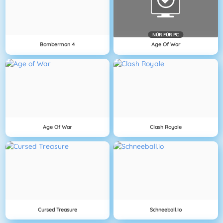
NÜR FÜR PC
Bomberman 4
Age Of War
Age Of War
Clash Royale
Cursed Treasure
Schneeball.io