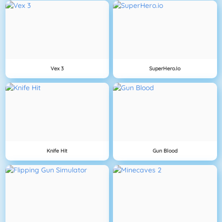
Vex 3
SuperHero.io
Knife Hit
Gun Blood