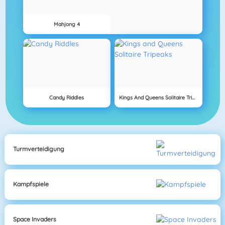
Mahjong 4
Candy Riddles
Kings And Queens Solitaire Tripeaks
Turmverteidigung
Kampfspiele
Space Invaders