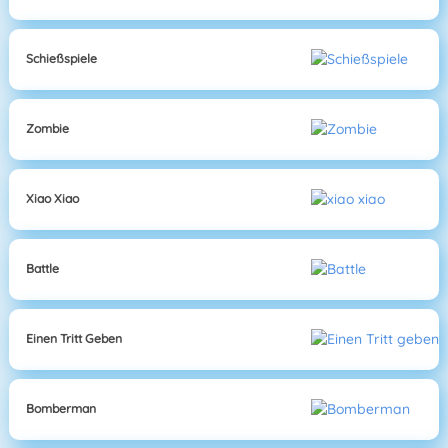
Schießspiele
Zombie
Xiao Xiao
Battle
Einen Tritt Geben
Bomberman