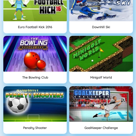
Euro Football Kick 2016
Downhill Ski
The Bowling Club
Minigolf World
Penalty Shooter
GoalKeeper Challenge