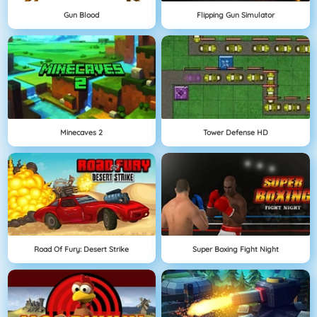
Gun Blood
Flipping Gun Simulator
Minecaves 2
Tower Defense HD
Road Of Fury: Desert Strike
Super Boxing Fight Night