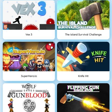
Vex 3
The Island Survival Challenge
SuperHero.io
Knife Hit