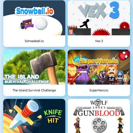
Schneeball.io
Vex 3
The Island Survival Challenge
SuperHero.io