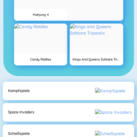
Mahjong 4
Candy Riddles
Kings And Queens Solitaire Tripeaks
Kampfspiele
Space Invaders
Schießspiele