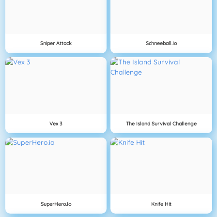
Sniper Attack
Schneeball.io
Vex 3
The Island Survival Challenge
SuperHero.io
Knife Hit