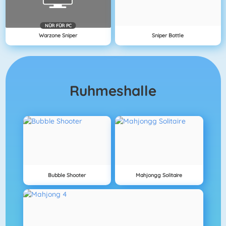
NÜR FÜR PC
Warzone Sniper
Sniper Bottle
Ruhmeshalle
Bubble Shooter
Mahjongg Solitaire