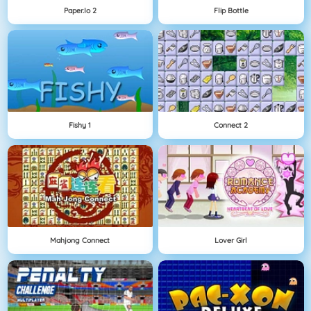
Paper.io 2
Flip Bottle
Fishy 1
Connect 2
Mahjong Connect
Lover Girl