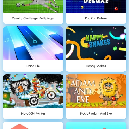
Penalty Challenge Multiplayer
Pac Xon Deluxe
Piano Tile
Happy Snakes
Moto X3M Winter
Pick UP Adam And Eve