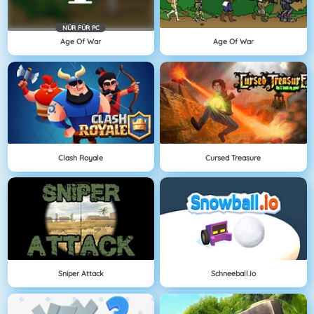
NÜR FÜR PC
Age Of War
Age Of War
Clash Royale
Cursed Treasure
Sniper Attack
Schneeball.io