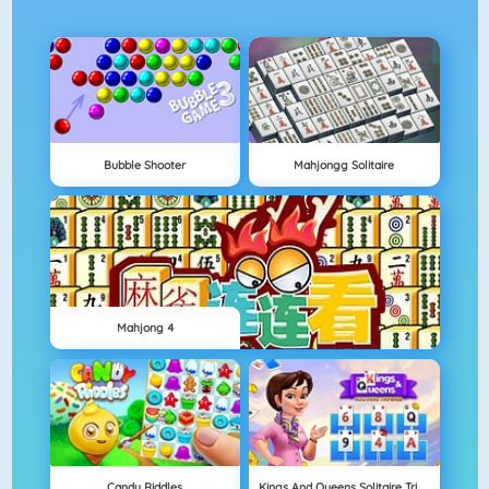
Bubble Shooter
Mahjongg Solitaire
Mahjong 4
Candy Riddles
Kings And Queens Solitaire Tripeaks