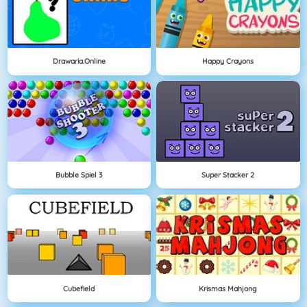
Drawaria.online
Happy Crayons
Bubble Spiel 3
Super Stacker 2
Cubefield
Krismas Mahjong