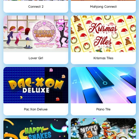
Connect 2
Mahjong Connect
Lover Girl
Krismas Tiles
Pac Xon Deluxe
Piano Tile