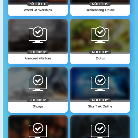
NÜR FÜR PC
NÜR FÜR PC
World Of Warships
Drakensang Online
NÜR FÜR PC
NÜR FÜR PC
Armored Warfare
Dofus
NÜR FÜR PC
NÜR FÜR PC
Shaiya
Star Trek Online