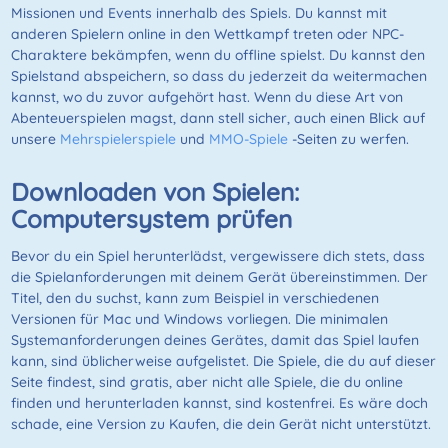
Missionen und Events innerhalb des Spiels. Du kannst mit
anderen Spielern online in den Wettkampf treten oder NPC-
Charaktere bekämpfen, wenn du offline spielst. Du kannst den
Spielstand abspeichern, so dass du jederzeit da weitermachen
kannst, wo du zuvor aufgehört hast. Wenn du diese Art von
Abenteuerspielen magst, dann stell sicher, auch einen Blick auf
unsere
Mehrspielerspiele
und
MMO-Spiele
-Seiten zu werfen.
Downloaden von Spielen:
Computersystem prüfen
Bevor du ein Spiel herunterlädst, vergewissere dich stets, dass
die Spielanforderungen mit deinem Gerät übereinstimmen. Der
Titel, den du suchst, kann zum Beispiel in verschiedenen
Versionen für Mac und Windows vorliegen. Die minimalen
Systemanforderungen deines Gerätes, damit das Spiel laufen
kann, sind üblicherweise aufgelistet. Die Spiele, die du auf dieser
Seite findest, sind gratis, aber nicht alle Spiele, die du online
finden und herunterladen kannst, sind kostenfrei. Es wäre doch
schade, eine Version zu Kaufen, die dein Gerät nicht unterstützt.