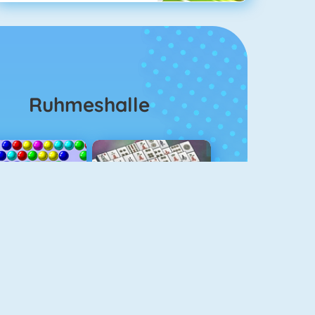
Ruhmeshalle
Bubble Shooter
Mahjongg Solitaire