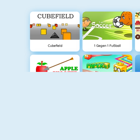
Cubefield
1 Gegen 1 Fußball
Apfel Schießen
Paper.io 2
Mahjong Connect
Lover Girl