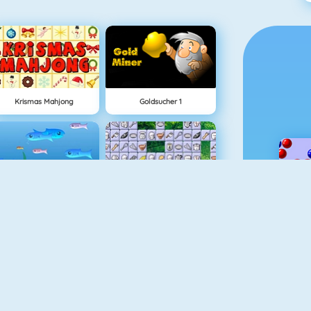
Krismas Mahjong
Goldsucher 1
Fishy 1
Connect 2
Krismas Tiles
Penalty Challenge Multiplayer