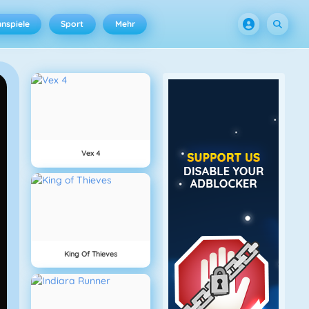
nspiele
Sport
Mehr
Vex 4
King Of Thieves