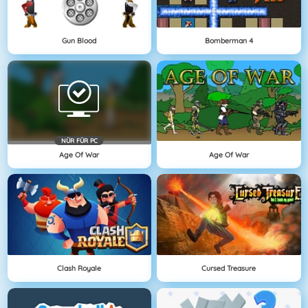
Gun Blood
Bomberman 4
NÜR FÜR PC
Age Of War
Age Of War
Clash Royale
Cursed Treasure