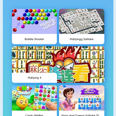
Bubble Shooter
Mahjongg Solitaire
Mahjong 4
Candy Riddles
Kings And Queens Solitaire Tripeaks