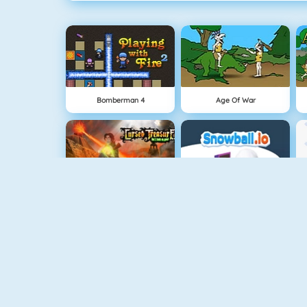
Bomberman 4
Age Of War
Cursed Treasure
Schneeball.io
SuperHero.io
Flipping Gun Simulator