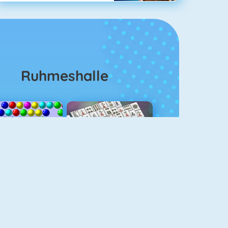
Ruhmeshalle
Bubble Shooter
Mahjongg Solitaire