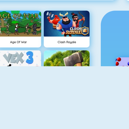
Age Of War
Clash Royale
Vex 3
The Island Survival Challenge
Minecaves 2
Tower Defense HD