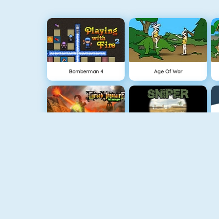
Bomberman 4
Age Of War
Cursed Treasure
Sniper Attack
The Island Survival Challenge
SuperHero.io