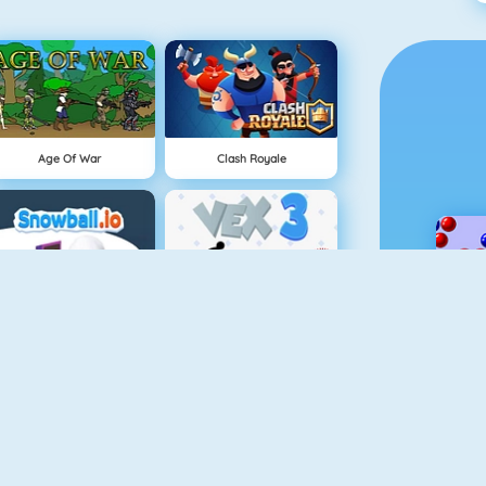
Age Of War
Clash Royale
Schneeball.io
Vex 3
Knife Hit
Gun Blood