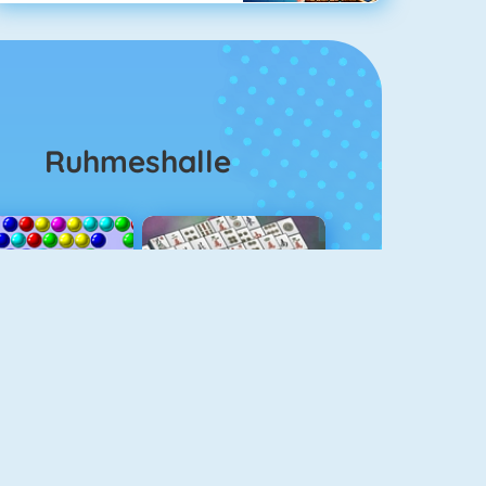
Ruhmeshalle
Bubble Shooter
Mahjongg Solitaire