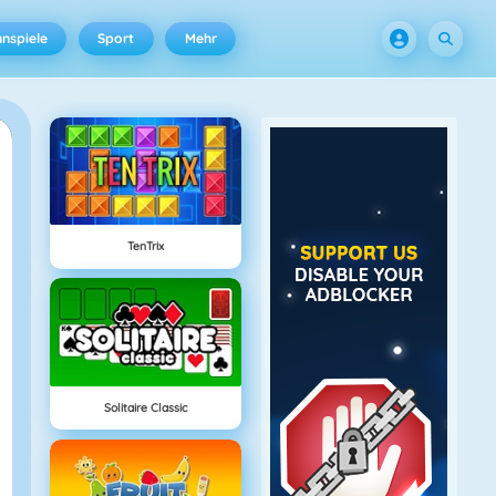
nspiele
Sport
Mehr
TenTrix
Solitaire Classic