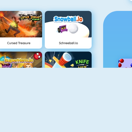
Cursed Treasure
Schneeball.io
SuperHero.io
Knife Hit
Tower Defense HD
Battleship War Multiplayer