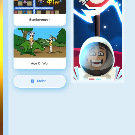
Bomberman 4
Age Of War
Mehr