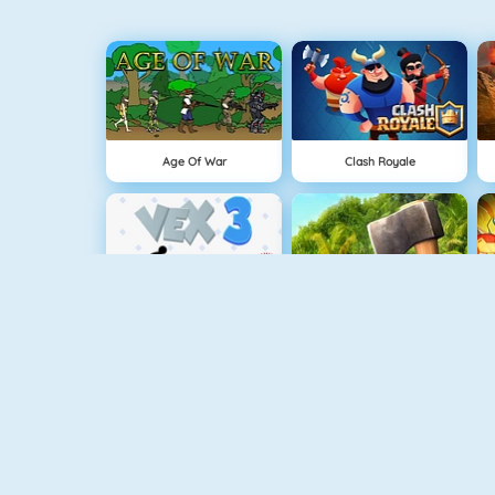
Age Of War
Clash Royale
Vex 3
The Island Survival Challenge
Flipping Gun Simulator
Minecaves 2