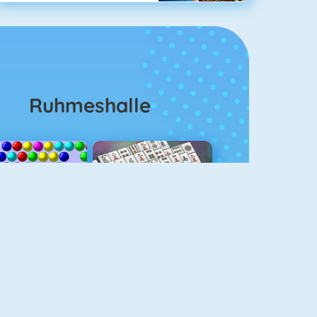
Ruhmeshalle
Bubble Shooter
Mahjongg Solitaire