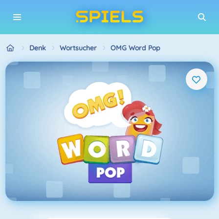
Denk
Wortsucher
OMG Word Pop