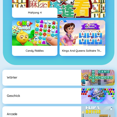
Mahjong 4
Candy Riddles
Kings And Queens Solitaire Tripeaks
Wörter
Geschick
Arcade