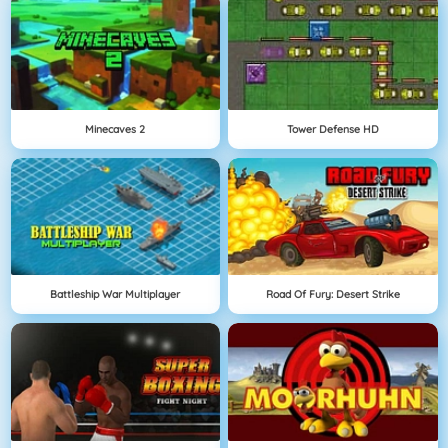
Minecaves 2
Tower Defense HD
Battleship War Multiplayer
Road Of Fury: Desert Strike