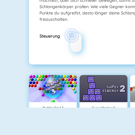
möchtest, oder dich schneller bewegen, damit a
Schlangenkörper prallen. Wie viele Gegner kan
Punkte du aufgreifst, desto länger deine Schlan
freizuschalten.
Steuerung
Bubble Spiel 3
Super Stacker 2