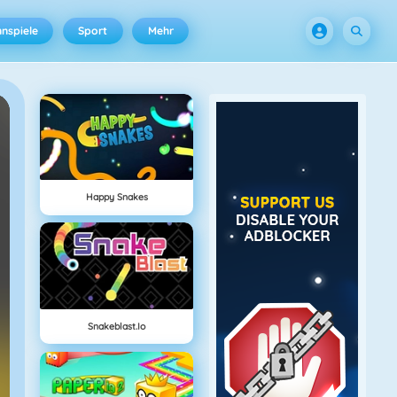
nspiele
Sport
Mehr
Happy Snakes
Snakeblast.io