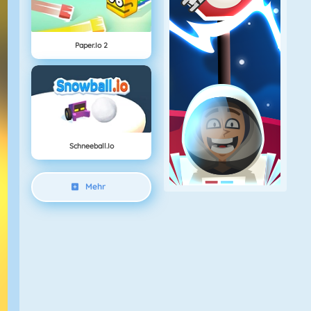
Paper.io 2
Schneeball.io
Mehr