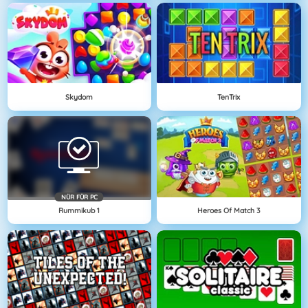
Skydom
TenTrix
NÜR FÜR PC
Rummikub 1
Heroes Of Match 3