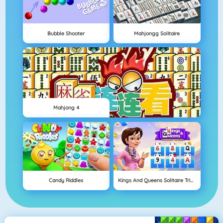
Bubble Shooter
Mahjongg Solitaire
Mahjong 4
Candy Riddles
Kings And Queens Solitaire Tripeaks