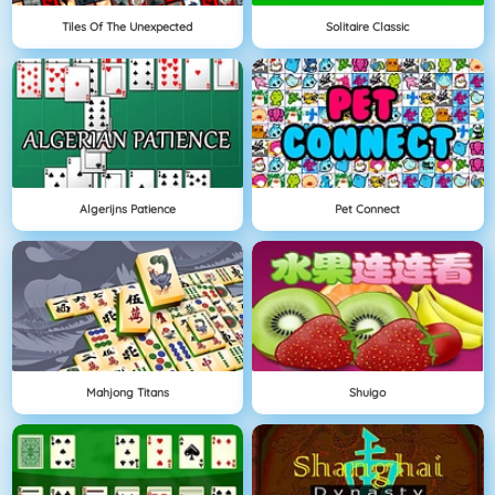
Tiles Of The Unexpected
Solitaire Classic
Algerijns Patience
Pet Connect
Mahjong Titans
Shuigo