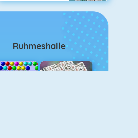
Ruhmeshalle
Bubble Shooter
Mahjongg Solitaire