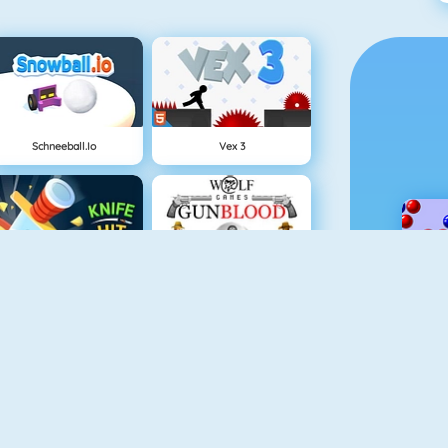
Schneeball.io
Vex 3
Knife Hit
Gun Blood
Tower Defense HD
Battleship War Multiplayer