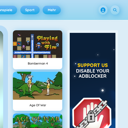
nspiele
Sport
Mehr
Bomberman 4
Age Of War