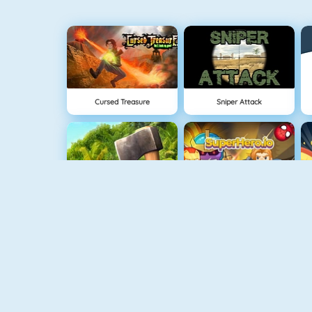
Cursed Treasure
Sniper Attack
The Island Survival Challenge
SuperHero.io
Flipping Gun Simulator
Minecaves 2