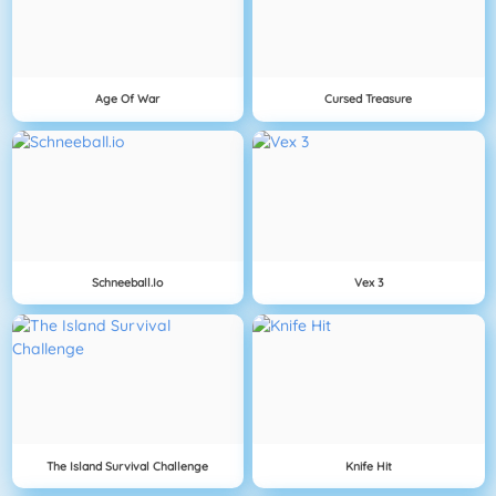
Age Of War
Cursed Treasure
Schneeball.io
Vex 3
The Island Survival Challenge
Knife Hit