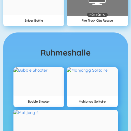
NÜR FÜR PC
Sniper Bottle
Fire Truck City Rescue
Ruhmeshalle
Bubble Shooter
Mahjongg Solitaire