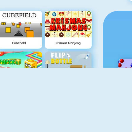
Cubefield
Krismas Mahjong
Paper.io 2
Flip Bottle
Mahjong Connect
Lover Girl