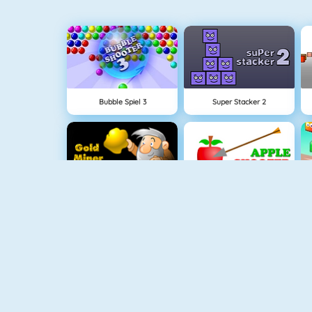
Bubble Spiel 3
Super Stacker 2
Goldsucher 1
Apfel Schießen
Fishy 1
Connect 2