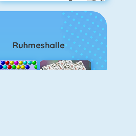
Ruhmeshalle
Bubble Shooter
Mahjongg Solitaire