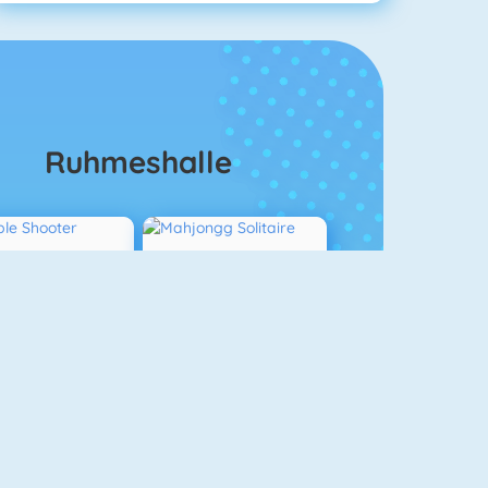
Ruhmeshalle
Bubble Shooter
Mahjongg Solitaire