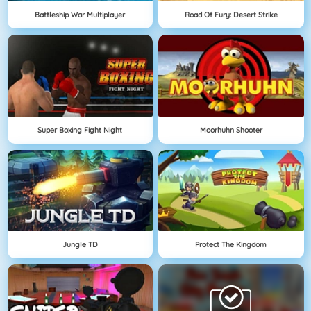
Battleship War Multiplayer
Road Of Fury: Desert Strike
Super Boxing Fight Night
Moorhuhn Shooter
Jungle TD
Protect The Kingdom