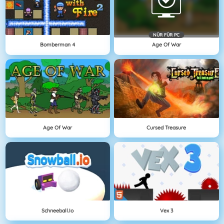
NÜR FÜR PC
Bomberman 4
Age Of War
Age Of War
Cursed Treasure
Schneeball.io
Vex 3