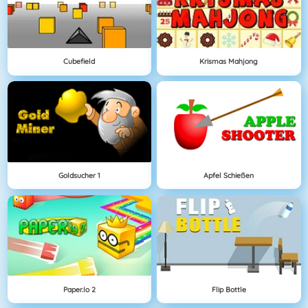
Cubefield
Krismas Mahjong
Goldsucher 1
Apfel Schießen
Paper.io 2
Flip Bottle