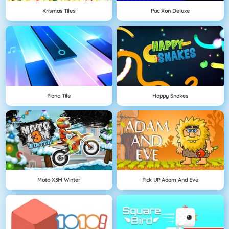
Krismas Tiles
Pac Xon Deluxe
Piano Tile
Happy Snakes
Moto X3M Winter
Pick UP Adam And Eve