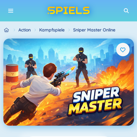
Action
Kampfspiele
Sniper Master Online