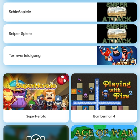
Schießspiele
Sniper Spiele
Turmverteidigung
SuperHero.io
Bomberman 4