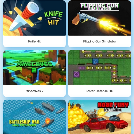
Knife Hit
Flipping Gun Simulator
Minecaves 2
Tower Defense HD