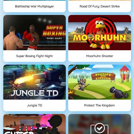
Battleship War Multiplayer
Road Of Fury: Desert Strike
Super Boxing Fight Night
Moorhuhn Shooter
Jungle TD
Protect The Kingdom