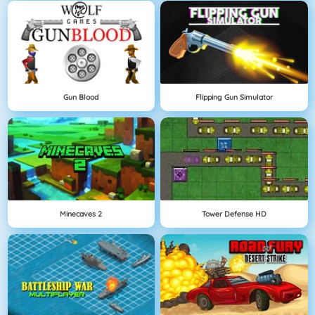
Gun Blood
Flipping Gun Simulator
Minecaves 2
Tower Defense HD