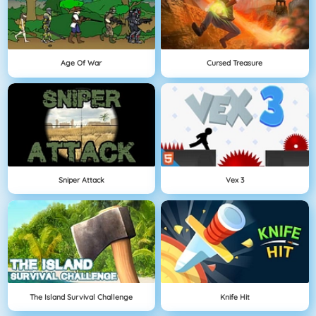
Age Of War
Cursed Treasure
Sniper Attack
Vex 3
The Island Survival Challenge
Knife Hit