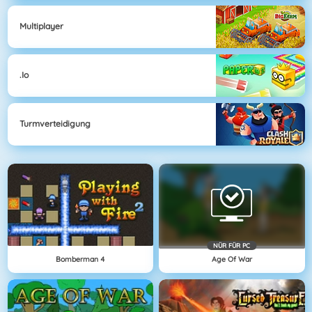
Multiplayer
.io
Turmverteidigung
NÜR FÜR PC
Bomberman 4
Age Of War