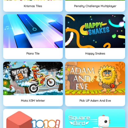
Krismas Tiles
Penalty Challenge Multiplayer
Piano Tile
Happy Snakes
Moto X3M Winter
Pick UP Adam And Eve