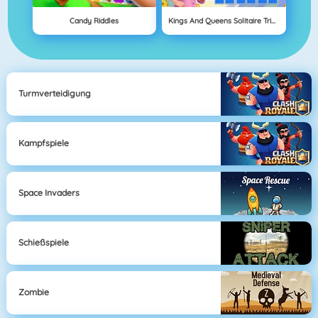
Candy Riddles
Kings And Queens Solitaire Tripeaks
Turmverteidigung
Kampfspiele
Space Invaders
Schießspiele
Zombie