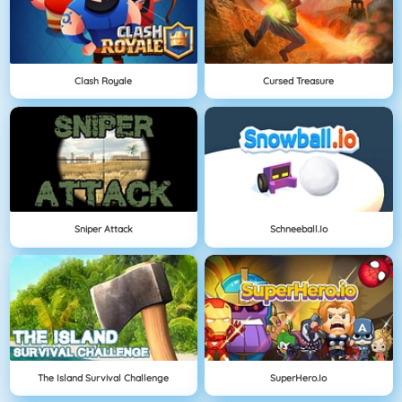
Clash Royale
Cursed Treasure
Sniper Attack
Schneeball.io
The Island Survival Challenge
SuperHero.io