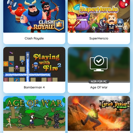
Clash Royale
SuperHero.io
NÜR FÜR PC
Bomberman 4
Age Of War