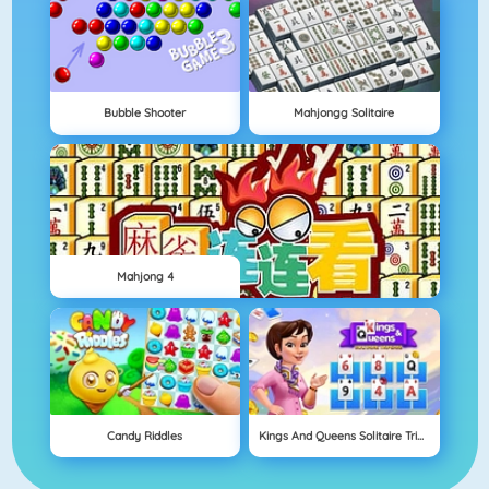
Bubble Shooter
Mahjongg Solitaire
Mahjong 4
Candy Riddles
Kings And Queens Solitaire Tripeaks