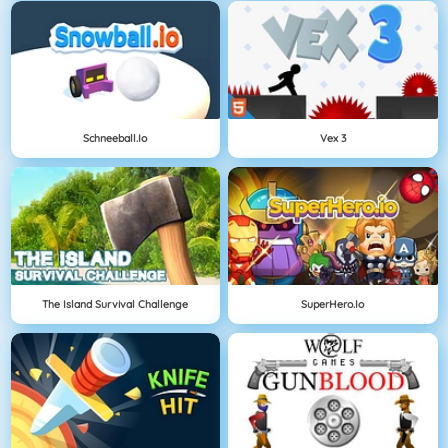
Schneeball.io
Vex 3
The Island Survival Challenge
SuperHero.io