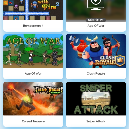
NÜR FÜR PC
Bomberman 4
Age Of War
Age Of War
Clash Royale
Cursed Treasure
Sniper Attack