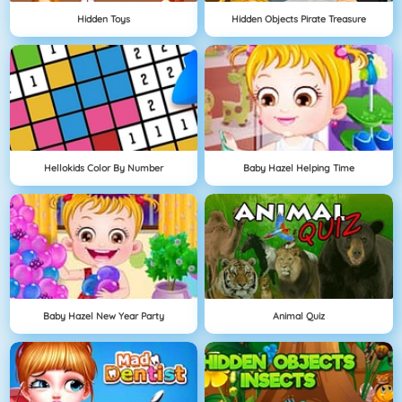
Hidden Toys
Hidden Objects Pirate Treasure
Hellokids Color By Number
Baby Hazel Helping Time
Baby Hazel New Year Party
Animal Quiz