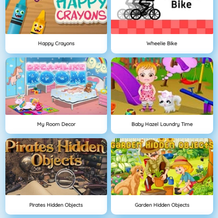
Happy Crayons
Wheelie Bike
My Room Decor
Baby Hazel Laundry Time
Pirates Hidden Objects
Garden Hidden Objects