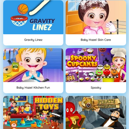
Gravity Linez
Baby Hazel Skin Care
Baby Hazel Kitchen Fun
Spooky