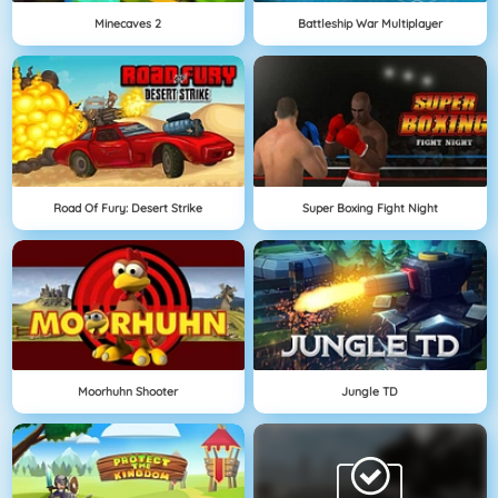
Minecaves 2
Battleship War Multiplayer
Road Of Fury: Desert Strike
Super Boxing Fight Night
Moorhuhn Shooter
Jungle TD