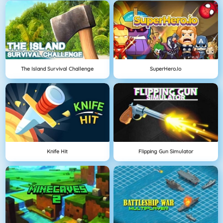
The Island Survival Challenge
SuperHero.io
Knife Hit
Flipping Gun Simulator