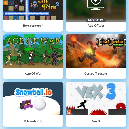
NÜR FÜR PC
Bomberman 4
Age Of War
Age Of War
Cursed Treasure
Schneeball.io
Vex 3