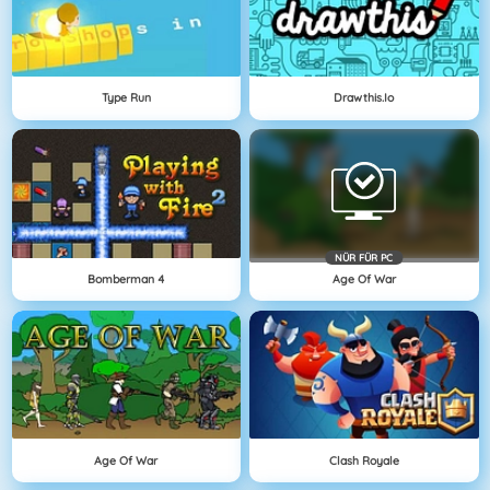
Type Run
Drawthis.io
NÜR FÜR PC
Bomberman 4
Age Of War
Age Of War
Clash Royale