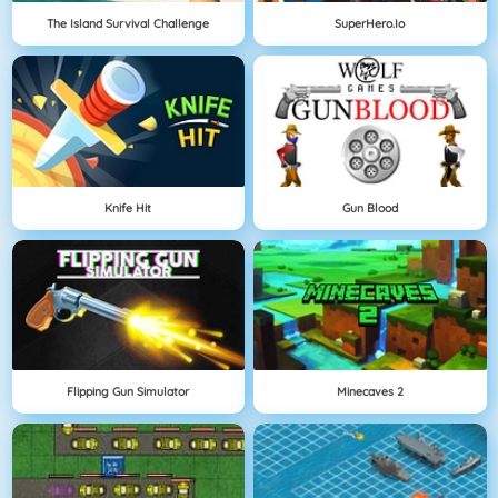
The Island Survival Challenge
SuperHero.io
Knife Hit
Gun Blood
Flipping Gun Simulator
Minecaves 2