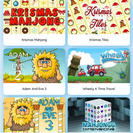
Krismas Mahjong
Krismas Tiles
Adam And Eve 2
Wheely 4: Time Travel