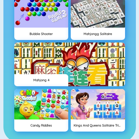
Bubble Shooter
Mahjongg Solitaire
Mahjong 4
Candy Riddles
Kings And Queens Solitaire Tripeaks