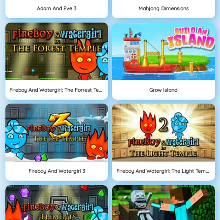
Adam And Eve 3
Mahjong Dimensions
Fireboy And Watergirl: The Forrest Temple
Grow Island
Fireboy And Watergirl 3
Fireboy And Watergirl: The Light Temple