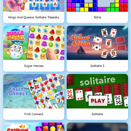
Kings And Queens Solitaire Tripeaks
Tetris
Sugar Heroes
Solitaire 3
Fruit Connect
Solitaire