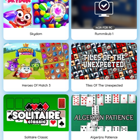
NÜR FÜR PC
Skydom
Rummikub 1
Heroes Of Match 3
Tiles Of The Unexpected
Solitaire Classic
Algerijns Patience