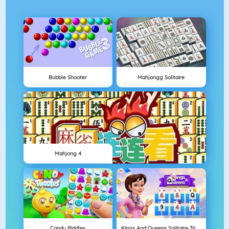
Bubble Shooter
Mahjongg Solitaire
Mahjong 4
Candy Riddles
Kings And Queens Solitaire Tripeaks