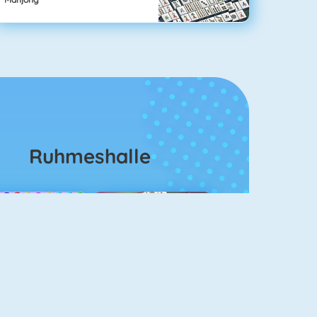
Ruhmeshalle
Bubble Shooter
Mahjongg Solitaire