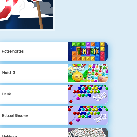
Rätselhaftes
Match 3
Denk
Bubbel Shooter
Mahjong