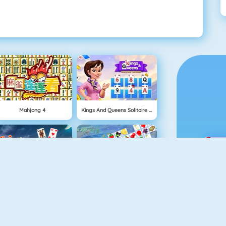
Mahjong 4
Kings And Queens Solitaire Tripeaks
Solitaire 3
Fruit Connect