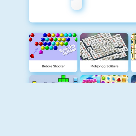
Bubble Shooter
Mahjongg Solitaire
Tetris
Sugar Heroes