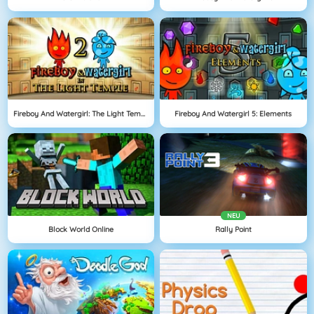
Fireboy And Watergirl: The Light Temple
Fireboy And Watergirl 5: Elements
NEU
Block World Online
Rally Point