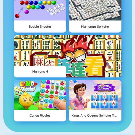
Bubble Shooter
Mahjongg Solitaire
Mahjong 4
Candy Riddles
Kings And Queens Solitaire Tripeaks