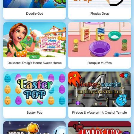
Doodle God
Physics Drop
NEU
Delicious: Emily's Home Sweet Home
Pumpkin Muffins
Easter Pop
Fireboy & Watergirl 4: Crystal Temple