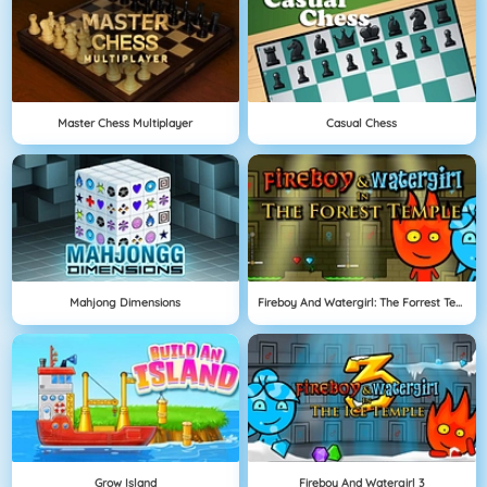
Master Chess Multiplayer
Casual Chess
Mahjong Dimensions
Fireboy And Watergirl: The Forrest Temple
Grow Island
Fireboy And Watergirl 3