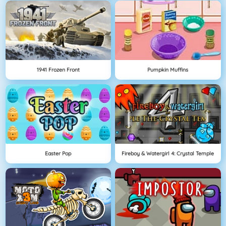
1941 Frozen Front
Pumpkin Muffins
Easter Pop
Fireboy & Watergirl 4: Crystal Temple