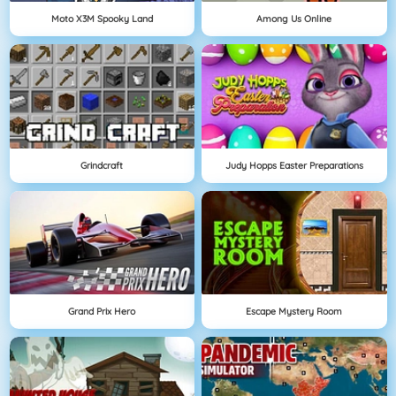
Moto X3M Spooky Land
Among Us Online
Grindcraft
Judy Hopps Easter Preparations
Grand Prix Hero
Escape Mystery Room