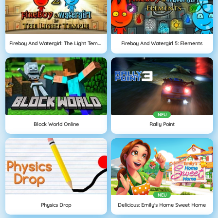
Fireboy And Watergirl: The Light Temple
Fireboy And Watergirl 5: Elements
NEU
Block World Online
Rally Point
NEU
Physics Drop
Delicious: Emily's Home Sweet Home