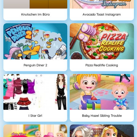
Knutschen Im Büro
Avocado Toast Instagram
Penguin Diner 2
Pizza Reallife Cooking
I Star Girl
Baby Hazel Sibling Trouble