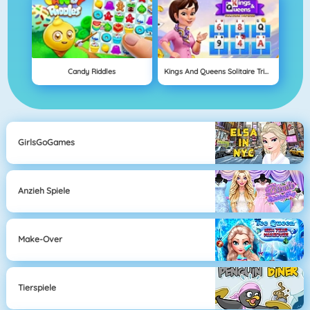
Candy Riddles
Kings And Queens Solitaire Tripeaks
GirlsGoGames
Anzieh Spiele
Make-Over
Tierspiele