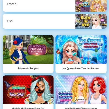
Frozen
Elsa
Prinzessin Poppins
Ice Queen New Year Makeover
Models Halloween Face Art
Weiße Party Überraschung