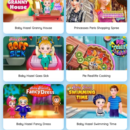
Baby Hazel Granny House
Princesses Paris Shopping Spree
Baby Hazel Goes Sick
Pie Reallife Cooking
Baby Hazel Fancy Dress
Baby Hazel Swimming Time