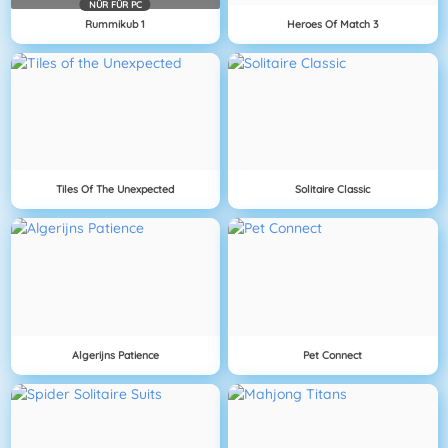
NÜR FÜR PC
Rummikub 1
Heroes Of Match 3
Tiles Of The Unexpected
Solitaire Classic
Algerijns Patience
Pet Connect