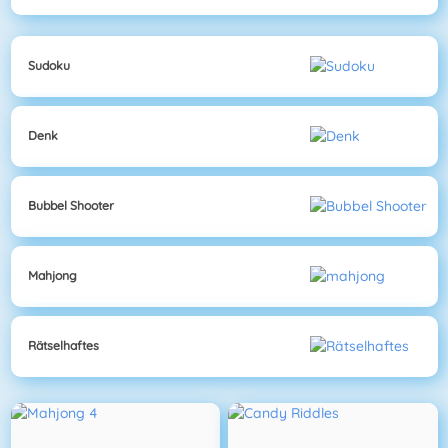
Sudoku
Denk
Bubbel Shooter
Mahjong
Rätselhaftes