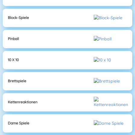
Block-Spiele
Pinball
10 X 10
Brettspiele
Kettenreaktionen
Dame Spiele